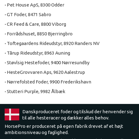
·
Pet House ApS, 8300 Odder
·
GT Foder, 8471 Sabro
·
CR Feed & Care, 8800 Viborg
·
Forrådshuset, 8850 Bjerringbro
·
Toftegaardens Rideudstyr, 8920 Randers NV
·
Tårup Rideudstyr, 8963 Auning
·
Støvlsig Hestefoder, 9400 Nørresundby
·
HesteGrovvaren Aps, 9620 Aalestrup
·
Nørrefolsted Foder, 9900 Frederikshavn
·
Stutteri Purple, 9982 Ålbæk
Danskproduceret foder og tilskud der henvender sig
til alle hesteracer og dækker alles behov.
HorsePro er produceret på egen fabrik drevet af et højt
ambitionsniveau og faglighed.