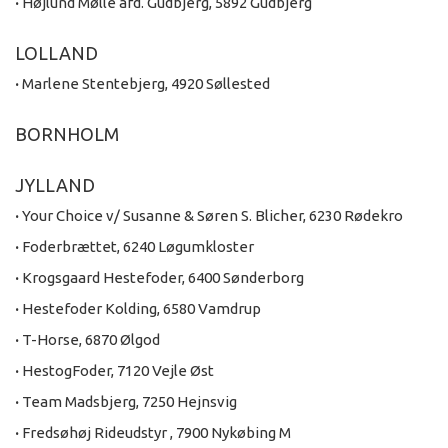
·
Højlund Mølle afd. Gudbjerg, 5892 Gudbjerg
LOLLAND
·
Marlene Stentebjerg, 4920 Søllested
BORNHOLM
JYLLAND
·
Your Choice v/ Susanne & Søren S. Blicher, 6230 Rødekro
·
Foderbrættet, 6240 Løgumkloster
·
Krogsgaard Hestefoder, 6400 Sønderborg
·
Hestefoder Kolding, 6580 Vamdrup
·
T-Horse, 6870 Ølgod
·
HestogFoder, 7120 Vejle Øst
·
Team Madsbjerg, 7250 Hejnsvig
·
Fredsøhøj Rideudstyr , 7900 Nykøbing M