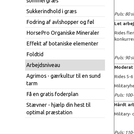
sommergræs
Sukkerindhold i græs
Puls: 80 
Fodring af avlshopper og føl
Let arbe
HorsePro Organiske Mineraler
Rides fle
konkurren
Effekt af botaniske elementer
Foldtid
Puls: 90 
Arbejdsniveau
Moderat 
Agrimos - gærkultur til en sund
Rides 5-6
tarm
Militaryh
Få en gratis foderplan
Puls: 100
Stævner - hjælp din hest til
Hårdt ar
optimal præstation
Military-
Puls: 110