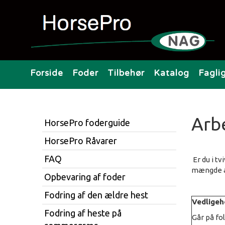
Forside
Foder
Tilbehør
Katalog
Fagli
Arb
HorsePro foderguide
HorsePro Råvarer
FAQ
Er du i t
mængde af
Opbevaring af foder
Fodring af den ældre hest
Vedligeh
Fodring af heste på
Går på fo