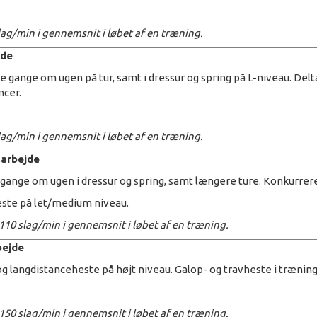
slag/min i gennemsnit i løbet af en træning.
jde
re gange om ugen på tur, samt i dressur og spring på L-niveau. Del
cer.
slag/min i gennemsnit i løbet af en træning.
arbejde
 gange om ugen i dressur og spring, samt længere ture. Konkurrere
este på let/medium niveau.
-110 slag/min i gennemsnit i løbet af en træning.
bejde
 og langdistanceheste på højt niveau. Galop- og travheste i træning
-150 slag/min i gennemsnit i løbet af en træning.