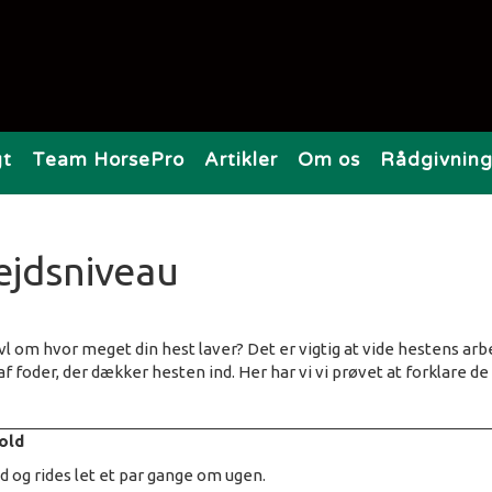
gt
Team HorsePro
Artikler
Om os
Rådgivnin
ejdsniveau
vivl om hvor meget din hest laver? Det er vigtig at vide hestens a
 foder, der dækker hesten ind. Her har vi vi prøvet at forklare d
old
ld og rides let et par gange om ugen.