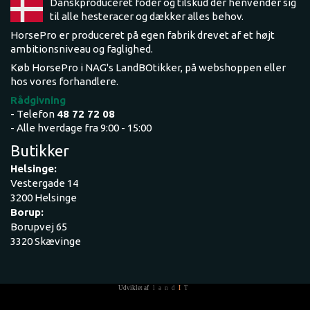
Danskproduceret foder og tilskud der henvender sig
til alle hesteracer og dækker alles behov.
HorsePro er produceret på egen fabrik drevet af et højt
ambitionsniveau og faglighed.
Køb HorsePro i NAG's LandBOtikker, på webshoppen eller
hos vores forhandlere.
Rådgivning
- Telefon
48 72 72 08
- Alle hverdage fra 9:00 - 15:00
Butikker
Helsinge:
Vestergade 14
3200 Helsinge
Borup:
Borupvej 65
3320 Skævinge
Udviklet af
land
I
T