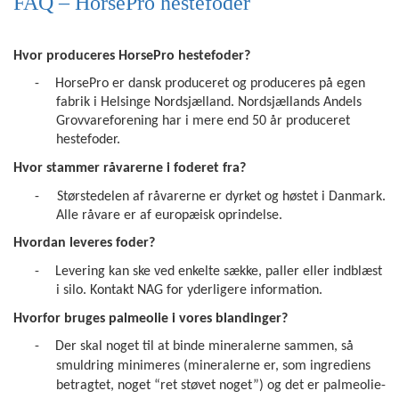
FAQ – HorsePro hestefoder
Hvor produceres HorsePro hestefoder?
-
HorsePro er dansk produceret og produceres på egen
fabrik i Helsinge Nordsjælland. Nordsjællands Andels
Grovvareforening har i mere end 50 år produceret
hestefoder.
Hvor stammer råvarerne i foderet fra?
-
Størstedelen af råvarerne er dyrket og høstet i Danmark.
Alle råvare er af europæisk oprindelse.
Hvordan leveres foder?
-
Levering kan ske ved enkelte sække, paller eller indblæst
i silo. Kontakt NAG for yderligere information.
Hvorfor bruges palmeolie i vores blandinger?
-
Der skal noget til at binde mineralerne sammen, så
smuldring minimeres (mineralerne er, som ingrediens
betragtet, noget “ret støvet noget”) og det er palmeolie-