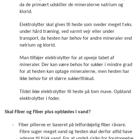
da de primært udskiller de mineralerne natrium og
klorid.
Elektrolytter skal gives til heste som sveder meget f.eks.
under hård træning, ved varmt vejr eller under
transport, da hesten har behov for andre mineraler end
natrium og klorid.
Man tilføjer elektrolytter for at opveje tabet af
mineraler.
Der kan være behov for sukker i mindre grad
for at hesten kan optage mineralerne, men hesten har
ikke behov for et større sukkertilskud.
Tildel ikke elektrolytter til heste på tom mave. Opbland
elektrolytter i foder.
Skal Fiber og Fiber plus opblødes i vand?
-
Fiber pillerne er baseret på letfordøjelig fiber råvare.
Fibre suger meget vand og hesten skal derfor altid have
adgang til frisk vand. For at undgå risiko for forstoppelse