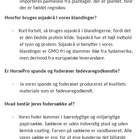
importeres palmeolie fra plantager, der er plantet, hvor
der er fældet regnskov.
Hvorfor bruges sojaskrå i vores blandinger?
-
Kort fortalt, så bruges sojaskrå i blandingerne, fordi det
er den bedste protein kilde. Sojaskrå har et højt indhold
af lysin og protein. Sojaskrå vi benytter i vores
blandinger er GMO fri og stammer ikke fra Sydamerika,
men derimod fra europæiske leverandøre.
Er HorsePro spande og foderøser fødevaregodkendte?
-
Ja vores spande og foderøser produceres af kvalitets
materiale som er fødevaregodkendt.
Hvad består jeres fodersække af?
-
Vores foder kommer i bæredygtige og miljørigtige
papirsække. Sækkene er uden indvendig plast og uden
kemisk coating. Farven på sækkene er vandbaseret. Alle
vores sække er ens, for at give kunderne det billigste