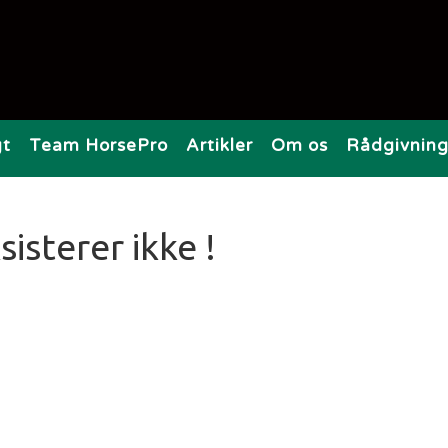
gt
Team HorsePro
Artikler
Om os
Rådgivnin
sisterer ikke !