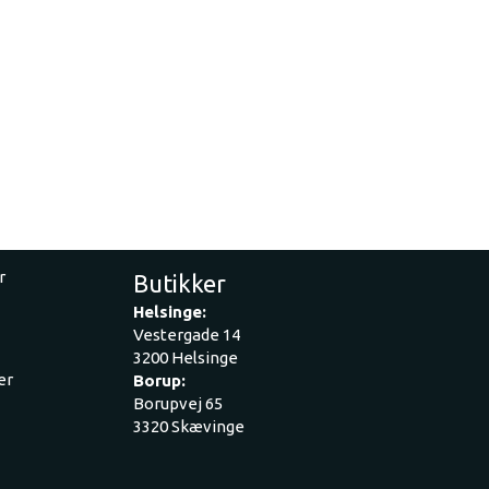
r
Butikker
Helsinge:
Vestergade 14
3200 Helsinge
er
Borup:
Borupvej 65
3320 Skævinge