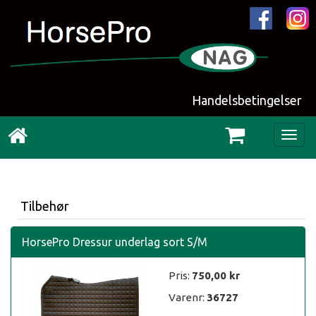
Handelsbetingelser
Togg
navig
Tilbehør
HorsePro Dressur underlag sort S/M
Pris:
750,00
kr
Varenr:
36727