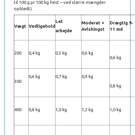
til 100 g pr 100 kg hest – ved større mængder
opblødt).
Let
Moderat +
Drægtig 9-
Vægt
Vedligehold
Avlshingst
11 md
arbejde
200
0,4 kg
0,5 kg
0,6 kg
0,6 kg
0,6 kg
0,7 kg
0,9 kg
300
0,8 kg
400
0,8 kg
1,0 kg
1,2 kg
1,0 kg