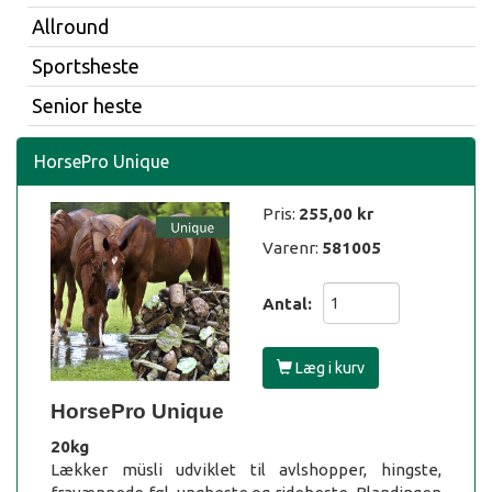
Allround
Sportsheste
Senior heste
HorsePro Unique
Pris:
255,00
kr
Varenr:
581005
Antal:
Læg i kurv
HorsePro Unique
20kg
Lækker müsli udviklet til avlshopper, hingste,