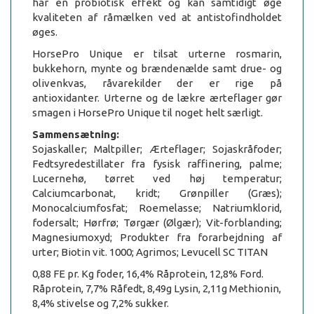
har en probiotisk effekt og kan samtidigt øge
kvaliteten af råmælken ved at antistofindholdet
øges.
HorsePro Unique er tilsat urterne rosmarin,
bukkehorn, mynte og brændenælde samt drue- og
olivenkvas, råvarekilder der er rige på
antioxidanter. Urterne og de lækre ærteflager gør
smagen i HorsePro Unique til noget helt særligt.
Sammensætning:
Sojaskaller; Maltpiller; Ærteflager; Sojaskråfoder;
Fedtsyredestillater fra fysisk raffinering, palme;
Lucernehø, tørret ved høj temperatur;
Calciumcarbonat, kridt; Grønpiller (Græs);
Monocalciumfosfat; Roemelasse; Natriumklorid,
fodersalt; Hørfrø; Tørgær (Ølgær); Vit-forblanding;
Magnesiumoxyd; Produkter fra forarbejdning af
urter; Biotin vit. 1000; Agrimos; Levucell SC TITAN
0,88 FE pr. Kg foder, 16,4% Råprotein, 12,8% Ford.
Råprotein, 7,7% Råfedt, 8,49g Lysin, 2,11g Methionin,
8,4% stivelse og 7,2% sukker.