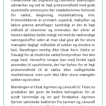
fravænnede føl, ungheste og rideheste. Blandingen
udmærker sig ved et højt proteinindhold med gode
essentielle aminosyrer der imødekommer behovet
for vækst, diegivning, muskelsætning mm.
Proteinkilderne er primært sojaskrå, maltpiller og
lækre grønne ærteflager. Samtidigt er der et højt
indhold af vitaminer og mineraler, der sikrer at
hesten dækkes bedst muligt ind med de nødvendige
næringsstoffer uden at man skal give alt for store
mængder dagligt. Indholdet af sukker og stivelse er
lavt, blandingen nemlig ikke tilsat korn. Dette er
fravalgt for at modvirke vækstforstyrrelser hos den
unge hest. HorsePro Unique kan med fordel også
anvendes til sportsheste, der har behov for et højt
proteinindhold til at sætte eller vedligeholde
muskelmasse, men som ikke tåler store mængder
sukker og stivelse.
Blandingen er tilsat Agrimos og Levucell SC Titan, to
produkter der giver de bedste betingelser for et
sundt tarmmiljø og en god fordøjelse. Agrimos
fjerner uønskede bakterier fra tarmen og Levucell