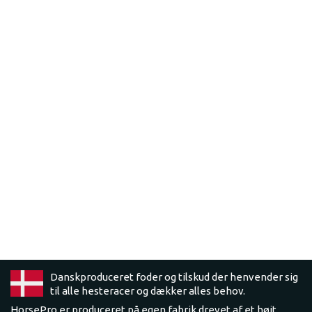
Danskproduceret foder og tilskud der henvender sig
til alle hesteracer og dækker alles behov.
HorsePro er produceret på egen fabrik drevet af et højt