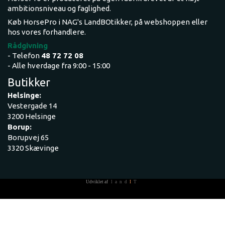
ambitionsniveau og faglighed.
Køb HorsePro i NAG's LandBOtikker, på webshoppen eller
hos vores forhandlere.
Rådgivning
- Telefon
48 72 72 08
- Alle hverdage fra 9:00 - 15:00
Butikker
Helsinge:
Vestergade 14
3200 Helsinge
Borup:
Borupvej 65
3320 Skævinge
Udviklet af
land
I
T