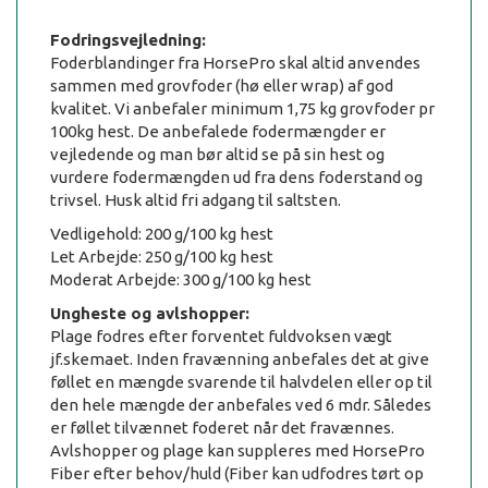
Fodringsvejledning:
Foderblandinger fra HorsePro skal altid anvendes
sammen med grovfoder (hø eller wrap) af god
kvalitet. Vi anbefaler minimum 1,75 kg grovfoder pr
100kg hest. De anbefalede fodermængder er
vejledende og man bør altid se på sin hest og
vurdere fodermængden ud fra dens foderstand og
trivsel. Husk altid fri adgang til saltsten.
Vedligehold: 200 g/100 kg hest
Let Arbejde: 250 g/100 kg hest
Moderat Arbejde: 300 g/100 kg hest
Ungheste og avlshopper:
Plage fodres efter forventet fuldvoksen vægt
jf.skemaet. Inden fravænning anbefales det at give
føllet en mængde svarende til halvdelen eller op til
den hele mængde der anbefales ved 6 mdr. Således
er føllet tilvænnet foderet når det fravænnes.
Avlshopper og plage kan suppleres med HorsePro
Fiber efter behov/huld (Fiber kan udfodres tørt op