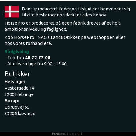
Danskproduceret foder og tilskud der henvender sig
til alle hesteracer og dækker alles behov.
HorsePro er produceret på egen fabrik drevet af et højt
ambitionsniveau og faglighed.
Køb HorsePro i NAG's LandBOtikker, på webshoppen eller
hos vores forhandlere.
Rådgivning
- Telefon
48 72 72 08
- Alle hverdage fra 9:00 - 15:00
Butikker
Helsinge:
Vestergade 14
3200 Helsinge
Borup:
Borupvej 65
3320 Skævinge
Udviklet af
land
I
T