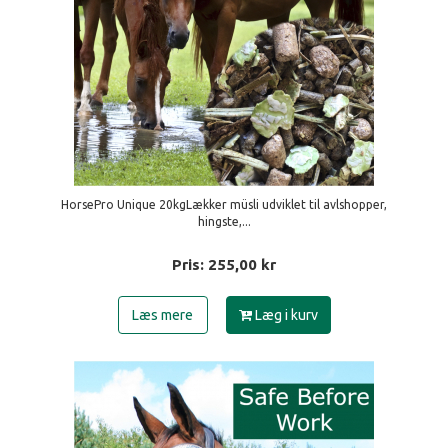
HorsePro Unique 20kgLækker müsli udviklet til avlshopper,
hingste,...
Pris:
255,00
kr
Læs mere
Læg i kurv