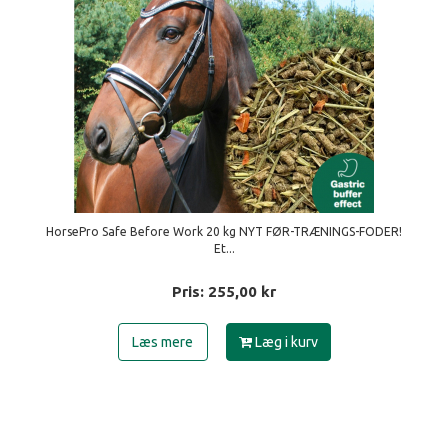
HorsePro Safe Before Work 20 kg NYT FØR-TRÆNINGS-FODER!
Et...
Pris:
255,00
kr
Læs mere
Læg i kurv