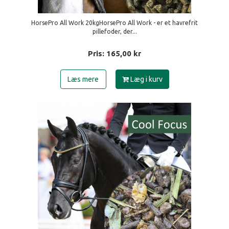
HorsePro All Work 20kgHorsePro All Work - er et havrefrit
pillefoder, der...
Pris:
165,00
kr
Læs mere
Læg i kurv